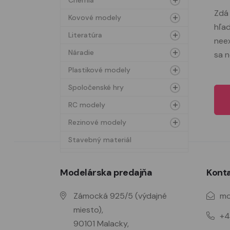
Chémia
Zdá 
Kovové modely
hľad
Literatúra
neex
Náradie
sa 
Plastikové modely
Spoločenské hry
RC modely
Rezinové modely
Stavebný materiál
Modelárska predajňa
Kont
Zámocká 925/5 (výdajné
mo
miesto),
+4
90101 Malacky,