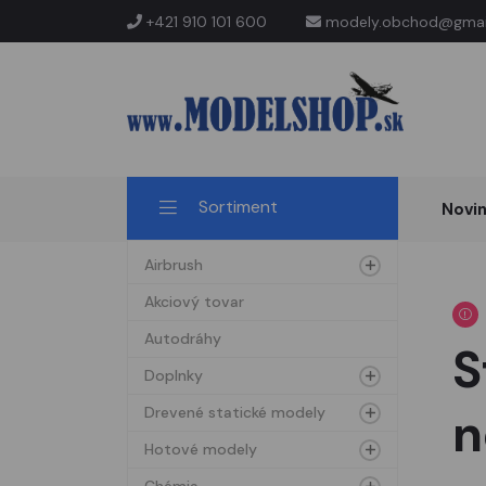
+421 910 101 600
modely.obchod@gmai
Sortiment
Novi
Airbrush
Akciový tovar
Autodráhy
S
Doplnky
n
Drevené statické modely
Hotové modely