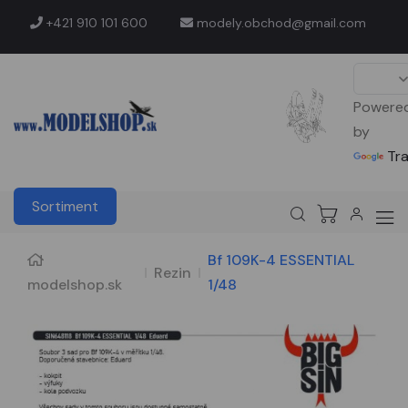
+421 910 101 600
modely.obchod@gmail.com
Powere
by
Tr
Sortiment
Bf 109K-4 ESSENTIAL
Rezin
modelshop.sk
1/48