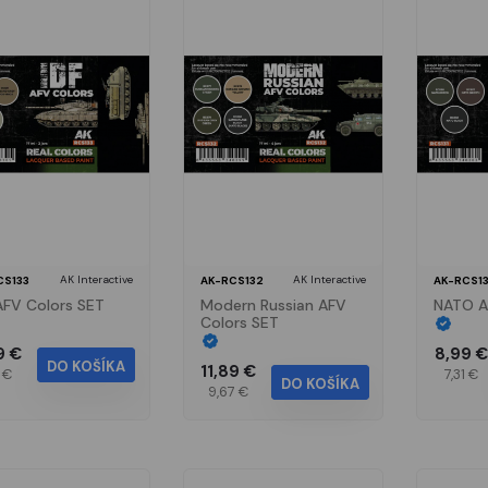
AK Interactive
AK Interactive
CS133
AK-RCS132
AK-RCS13
AFV Colors SET
Modern Russian AFV
NATO A
Colors SET
9 €
8,99 €
DO KOŠÍKA
11,89 €
1 €
7,31 €
DO KOŠÍKA
9,67 €