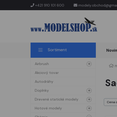
+421 910 101 600
modely.obchod@gmai
Sortiment
Novi
Airbrush
m
Akciový tovar
Sa
Autodráhy
Doplnky
Drevené statické modely
Hotové modely