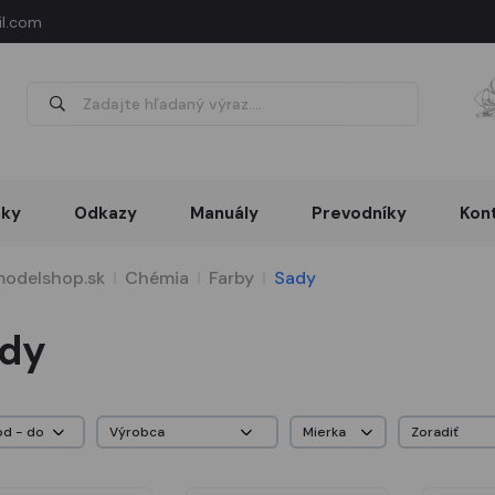
l.com
nky
Odkazy
Manuály
Prevodníky
Kon
odelshop.sk
Chémia
Farby
Sady
dy