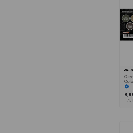
AK-R
Ger
Colo
8,9
7,3