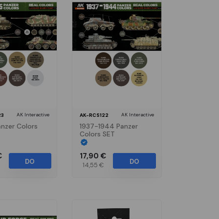
AK Interactive
AK Interactive
23
AK-RCS122
nzer Colors
1937-1944 Panzer
Colors SET
€
17,90 €
DO
DO
14,55 €
KOŠÍKA
KOŠÍKA