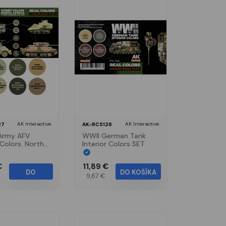
AK Interactive
AK Interactive
27
AK-RCS126
 Army AFV
WWII German Tank
Colors. North
Interior Colors SET
and
rranean 1940-
€
11,89 €
ET
DO
DO KOŠÍKA
9,67 €
KOŠÍKA