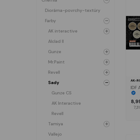
Chémia
Dioráma-povrchy-textúry
Farby
AK interactive
Alclad II
Gunze
Mr.Paint
Revell
AK-R
Sady
IDF 
Gunze CS
8,9
AK Interactive
7,3
Revell
Tamiya
Vallejo