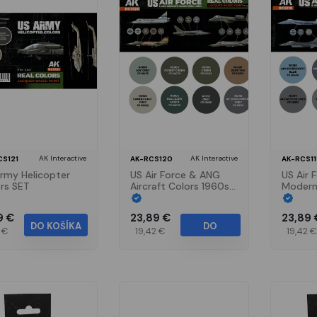
AK Interactive
AK Interactive
CS121
AK-RCS120
AK-RCS11
rmy Helicopter
US Air Force & ANG
US Air 
rs SET
Aircraft Colors 1960s-
Modern 
1980s SET
Colors 
9 €
23,89 €
23,89 
DO KOŠÍKA
DO
1 €
19,42 €
19,42 €
KOŠÍKA