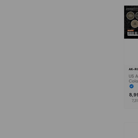
AK-R
US A
Colo
8,9
7,3