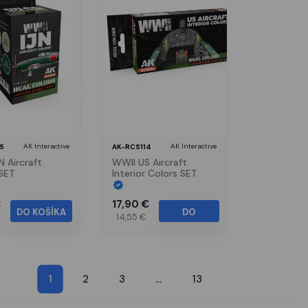
AK Interactive
AK Interactive
5
AK-RCS114
N Aircraft
WWII US Aircraft
SET
Interior Colors SET
€
17,90 €
DO KOŠÍKA
DO
14,55 €
KOŠÍKA
1
2
3
...
13