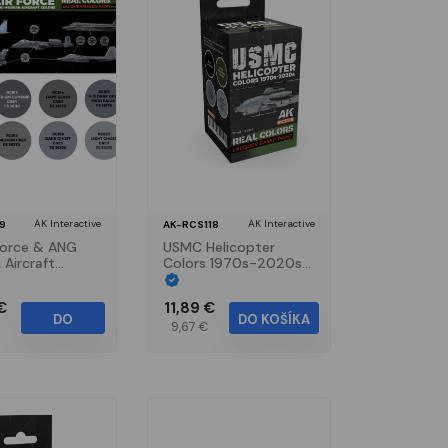
AK Interactive
AK Interactive
9
AK-RCS118
Force & ANG
USMC Helicopter
Aircraft
Colors 1970s-2020s
SET
SET
€
11,89 €
DO
DO KOŠÍKA
9,67 €
KOŠÍKA