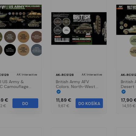
AK Interactive
AK Interactive
CS129
AK-RCS128
AK-RCS1
I US Army &
British Army AFV
British
C Camouflage
Colors. North-West
Desert 
rs SET
Europe 1944-1945
Africa 
SET
Medite
89 €
11,89 €
17,90 
1943 S
DO
DO KOŠÍKA
42 €
9,67 €
14,55 €
KOŠÍKA