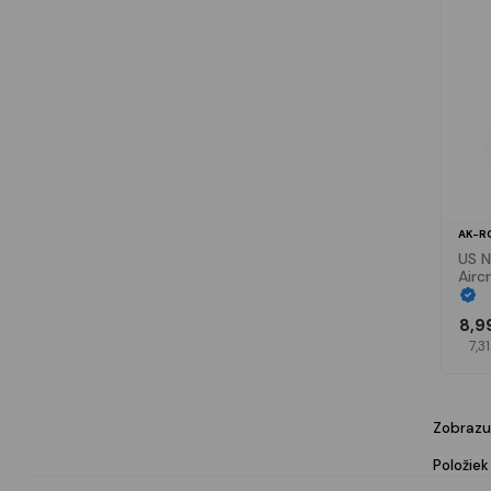
AK-R
US 
Airc
1980
8,9
7,3
Zobrazu
Položiek