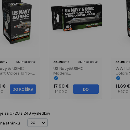
AK Interactive
AK Interactive
CS117
AK-RCS116
AK-RCS11
Navy & USMC
US Navy&USMC
WWII IJ
raft Colors 1945-
Modern
Colors 
 SET
Aircraft&Helicopter
Colors SET
9 €
17,90 €
11,89 
DO KOŠÍKA
DO
1 €
14,55 €
9,67 €
KOŠÍKA
je sa 0-20 z 246 výsledkov
 na stránku