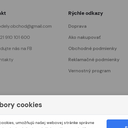
akt
Rýchle odkazy
dely.obchod@gmail.com
Doprava
21 910 101 600
Ako nakupovať
edujte nás na FB
Obchodné podmienky
ntakty
Reklamačné podmienky
Vernostný program
bory cookies
© 2023. Všetky práva vyhradené Modelshop.sk
ookies, umožňujú našej webovej stránke správne
S