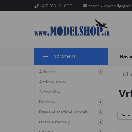
+421 910 101 600
modely.obchod@gmai
Sortiment
Novi
Airbrush
m
Akciový tovar
Vr
Autodráhy
Doplnky
Drevené statické modely
Hotové modely