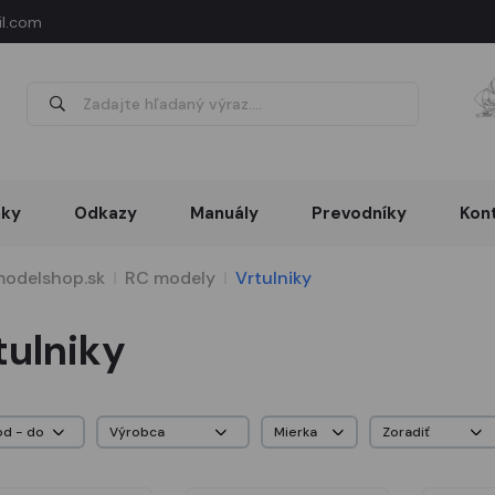
l.com
nky
Odkazy
Manuály
Prevodníky
Kon
odelshop.sk
RC modely
Vrtulniky
tulniky