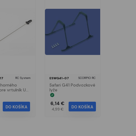
RC System
SCORPIO RC
17
ESWG41-07
 horného
Safari G41 Podvozkové
pre vrtulník US
lyže
Guard
6,14 €
DO KOŠÍKA
DO KOŠÍKA
4,99 €