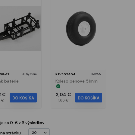
RC System
KAVAN
08-12
KAV502404
ak batérie
Koleso penove 51mm
2 €
2,04 €
DO KOŠÍKA
DO KOŠÍKA
6 €
1,66 €
e sa 0-6 z 6 výsledkov
 na stránku