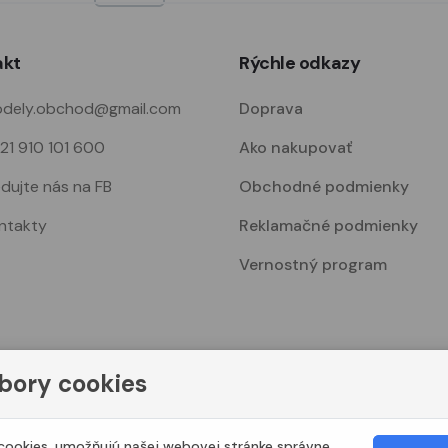
akt
Rýchle odkazy
dely.obchod@gmail.com
Doprava
21 910 101 600
Ako nakupovať
edujte nás na FB
Obchodné podmienky
ntakty
Reklamačné podmienky
Vernostný program
bory cookies
© 2023. Všetky práva vyhradené Modelshop.sk
ookies, umožňujú našej webovej stránke správne