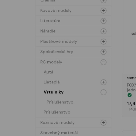
Chémia
Kovové modely
Literatúra
Náradie
Plastikové modely
Spoločenské hry
RC modely
Autá
3BD1
Lietadlá
FOX
jed
Vrtulniky
Príslušenstvo
17,
14,1
Príslušenstvo
Rezinové modely
Stavebný materiál