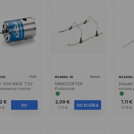
FOXY
Pelikan
020
RC3860-19
RC3409-
Y 500 RACE 7,2V
NANOCOPTER
Hriadeľ
nosmerný motor
Podvozok
rotora 
Coast 
42 €
2,09 €
7,11 €
DO
DO KOŠÍKA
6 €
1,70 €
5,78 €
KOŠÍKA