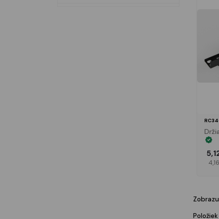
RC34
Drži
5,1
4,1
Zobrazuj
Položiek