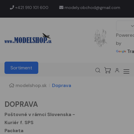
+421 910 101 600
modely.obchod@gmail.com
Powere
by
Tr
Sortiment
modelshop.sk
Doprava
DOPRAVA
Poštovné v rámci Slovenska -
Kuriér f. SPS
Packeta