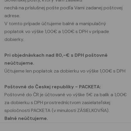
nechá na príslušnej pošte podľa Vami zadanej poštovej
adrese.
V tomto prípade účtujeme balné a manipulačný
poplatok vo výške 1,00€ a 1,00€ s DPH v prípade
dobierky.
Pri objednávkach nad 80,-€ s DPH poštovné
neúčtujeme.
Účtujeme len poplatok za dobierku vo výške 1,00€ s DPH
Poštovné do Českej republiky - PACKETA:
Poštovné do ČR je účtované vo výške 5€ za balík a 1,00€
za dobierku s DPH prostredníctvom zasielateľskej
spoločnosti PACKETA (v minulosti ZÁSIELKOVŇA).
Balné neúčtujeme.