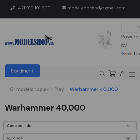
+421 910 101 600
modely.obchod@gmail.com
Powere
by
Tr
Sortiment
modelshop.sk
Play
Warhammer 40,000
Warhammer 40,000