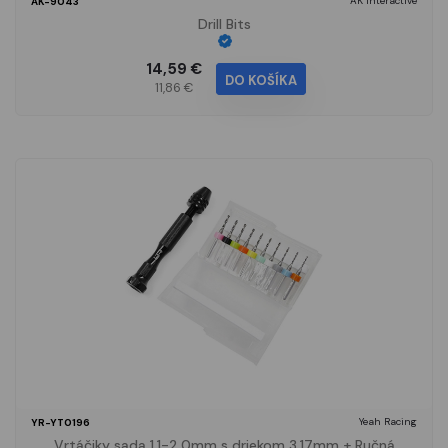
AK Interactive
AK-9043
Drill Bits
14,59 €
DO KOŠÍKA
11,86 €
Yeah Racing
YR-YT0196
Vrtáčiky sada 1,1-2,0mm s driekom 3,17mm + Ručná