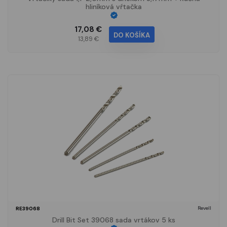
hliníková vŕtačka
17,08 €
DO KOŠÍKA
13,89 €
Revell
RE39068
Drill Bit Set 39068 sada vrtákov 5 ks