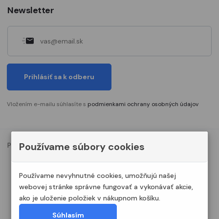
Newsletter
Prihlásiť sa k odberu
Vložením e-mailu súhlasíte s
podmienkami ochrany osobných údajov
Používame súbory cookies
Podmienky ochrany osobných údajov
Nastavenia cookies
© 2023. Všetky práva vyhradené Modelshop.sk
Používame nevyhnutné cookies, umožňujú našej
webovej stránke správne fungovať a vykonávať akcie,
ako je uloženie položiek v nákupnom košíku.
Súhlasím