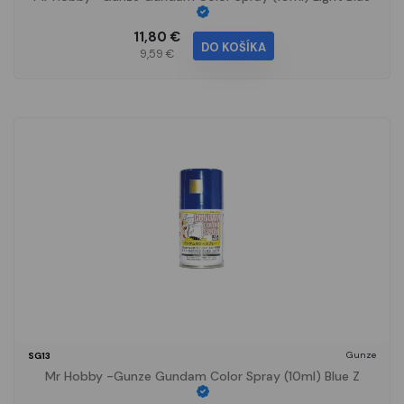
11,80 €
DO KOŠÍKA
9,59 €
Gunze
SG13
Mr Hobby -Gunze Gundam Color Spray (10ml) Blue Z