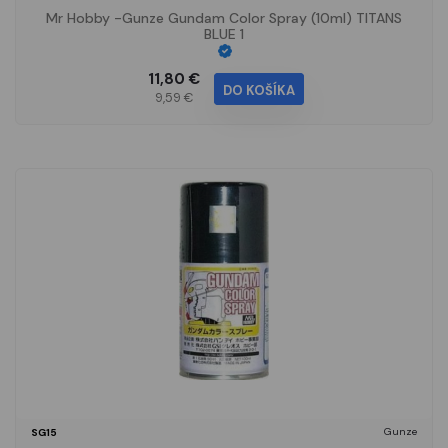
Mr Hobby -Gunze Gundam Color Spray (10ml) TITANS
BLUE 1
11,80 €
DO KOŠÍKA
9,59 €
Gunze
SG15