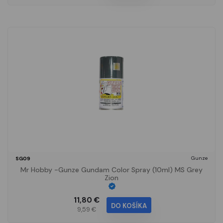
Gunze
SG09
Mr Hobby -Gunze Gundam Color Spray (10ml) MS Grey
Zion
11,80 €
DO KOŠÍKA
9,59 €