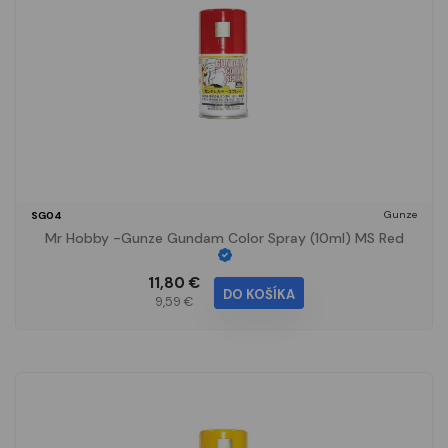
Gunze
SG04
Mr Hobby -Gunze Gundam Color Spray (10ml) MS Red
11,80 €
DO KOŠÍKA
9,59 €