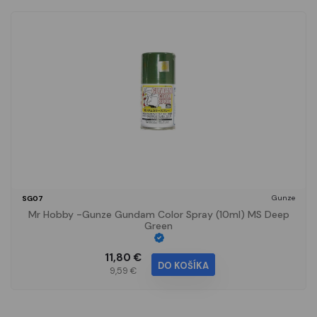
Gunze
SG07
Mr Hobby -Gunze Gundam Color Spray (10ml) MS Deep
Green
11,80 €
DO KOŠÍKA
9,59 €