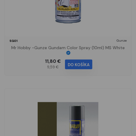
Gunze
SG01
Mr Hobby -Gunze Gundam Color Spray (10ml) MS White
11,80 €
DO KOŠÍKA
9,59 €