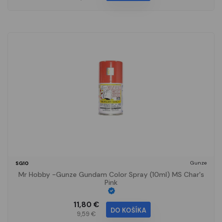
Gunze
SG10
Mr Hobby -Gunze Gundam Color Spray (10ml) MS Char's
Pink
11,80 €
DO KOŠÍKA
9,59 €