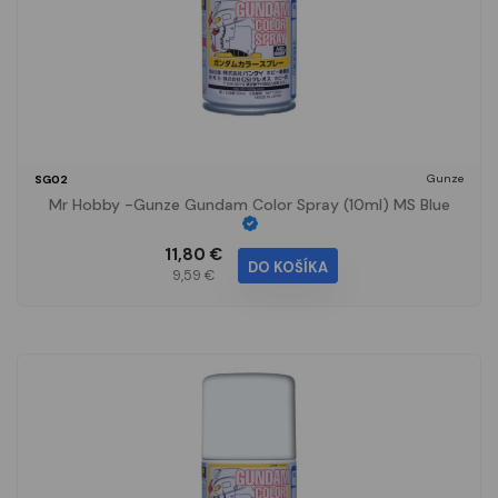
Gunze
SG02
Mr Hobby -Gunze Gundam Color Spray (10ml) MS Blue
11,80 €
DO KOŠÍKA
9,59 €