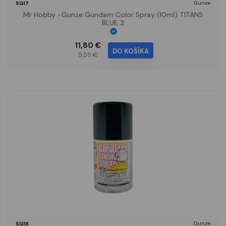
Gunze
SG17
Mr Hobby -Gunze Gundam Color Spray (10ml) TITANS
BLUE 2
11,80 €
DO KOŠÍKA
9,59 €
Gunze
SG16