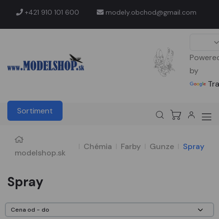
+421 910 101 600
modely.obchod@gmail.com
Powere
by
Tr
Sortiment
Chémia
Farby
Gunze
Spray
modelshop.sk
Spray