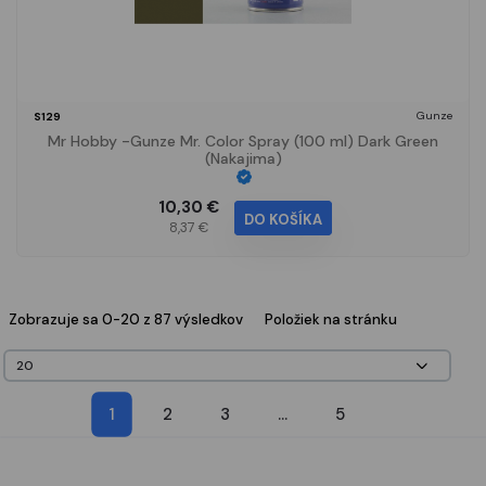
Gunze
S129
Mr Hobby -Gunze Mr. Color Spray (100 ml) Dark Green
(Nakajima)
10,30 €
DO KOŠÍKA
8,37 €
Zobrazuje sa 0-20 z 87 výsledkov
Položiek na stránku
1
2
3
...
5