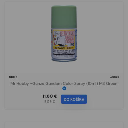
Gunze
SG06
Mr Hobby -Gunze Gundam Color Spray (10ml) MS Green
11,80 €
DO KOŠÍKA
9,59 €