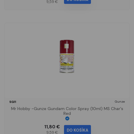
9,59 €
Gunze
SG11
Mr Hobby -Gunze Gundam Color Spray (10ml) MS Char's
Red
11,80 €
DO KOŠÍKA
9,59 €