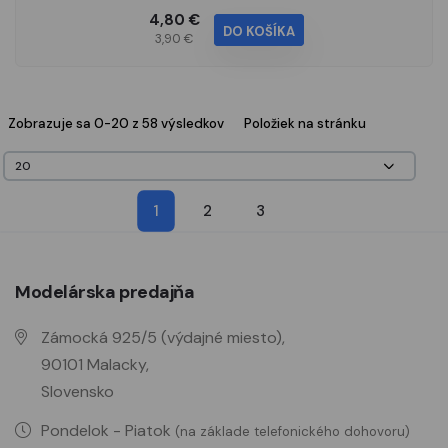
4,80 €
DO KOŠÍKA
3,90 €
Zobrazuje sa 0-20 z 58 výsledkov
Položiek na stránku
1
2
3
Modelárska predajňa
Zámocká 925/5 (výdajné miesto),
90101 Malacky,
Slovensko
Pondelok - Piatok
(na základe telefonického dohovoru)