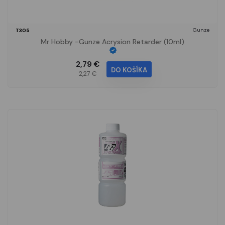
Gunze
T305
Mr Hobby -Gunze Acrysion Retarder (10ml)
2,79 €
DO KOŠÍKA
2,27 €