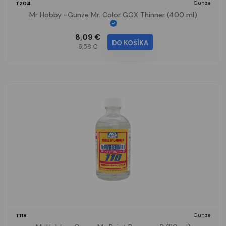
Gunze
T204
Mr Hobby -Gunze Mr. Color GGX Thinner (400 ml)
8,09 €
DO KOŠÍKA
6,58 €
Gunze
T119