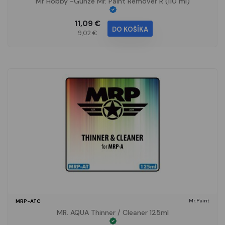
Mr Hobby -Gunze Mr. Paint Remover R (110 ml)
11,09 €
DO KOŠÍKA
9,02 €
Mr.Paint
MRP-ATC
MR. AQUA Thinner / Cleaner 125ml