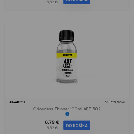
5,52 €
AK Interactive
AK-ABT111
Odourless Thinner 100ml ABT 502
6,79 €
DO KOŠÍKA
5,52 €