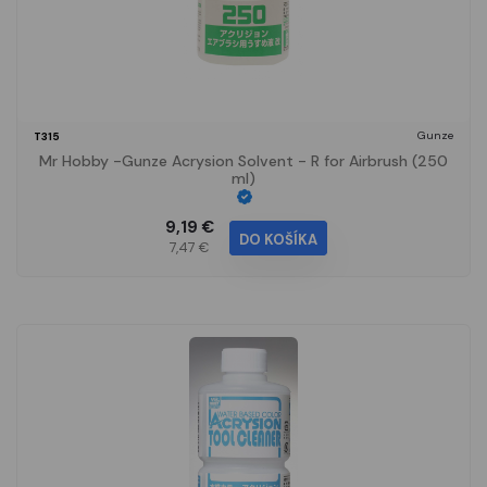
Gunze
T315
Mr Hobby -Gunze Acrysion Solvent - R for Airbrush (250
ml)
9,19 €
DO KOŠÍKA
7,47 €