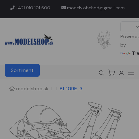
+421 910 101 600
modely.obchod@gmail.com
Powere
by
Tr
Sortiment
modelshop.sk
Bf 109E-3