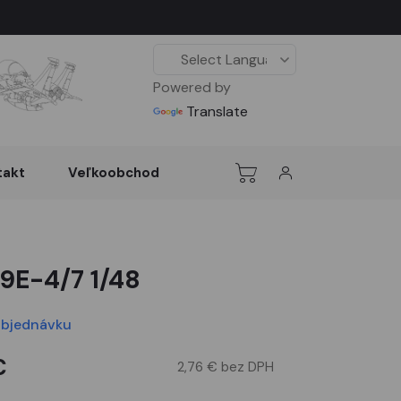
Powered by
Translate
takt
Veľkoobchod
09E-4/7 1/48
objednávku
€
2,76 € bez DPH