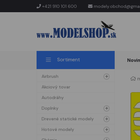
+421 910 101 600
modely.obchod@gmai
Sortiment
Novi
Airbrush
m
Akciový tovar
Autodráhy
Doplnky
Drevené statické modely
Hotové modely