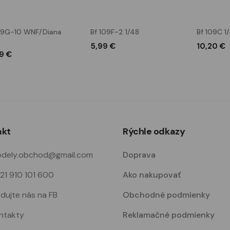
09G-10 WNF/Diana
Bf 109F-2 1/48
Bf 109C 1
5,99 €
10,20 €
9 €
akt
Rýchle odkazy
dely.obchod@gmail.com
Doprava
21 910 101 600
Ako nakupovať
edujte nás na FB
Obchodné podmienky
ntakty
Reklamačné podmienky