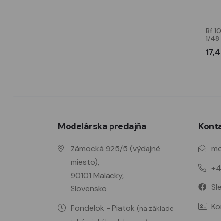
Bf 109E wheels
Bf 109G German Pilot,
Bf 1
seated (for Eduard kits)
1/48
2,09 €
10,30 €
17,4
Modelárska predajňa
Kont
Zámocká 925/5 (výdajné
mo
miesto),
+4
90101 Malacky,
Sl
Slovensko
Ko
Pondelok - Piatok
(na základe