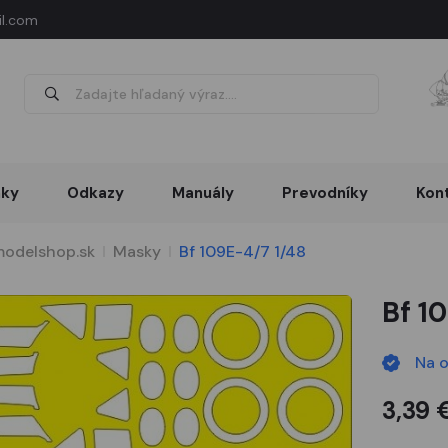
l.com
nky
Odkazy
Manuály
Prevodníky
Kon
odelshop.sk
Masky
Bf 109E-4/7 1/48
Bf 1
Na 
3,39 