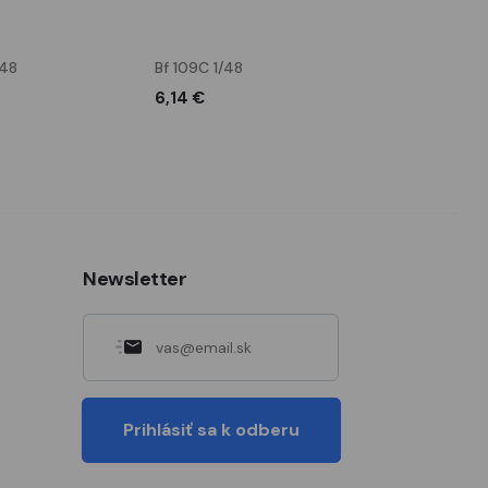
/48
Bf 109C 1/48
Bf 109F-2 Prof
stará krabica
6,14 €
24,59 €
Newsletter
Prihlásiť sa k odberu