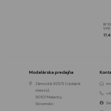
Bf 109E wheels
Bf 109G German Pilot,
Bf 1
seated (for Eduard kits)
1/48
2,09 €
10,30 €
17,4
Modelárska predajňa
Kont
Zámocká 925/5 (výdajné
mo
miesto),
+4
90101 Malacky,
Sl
Slovensko