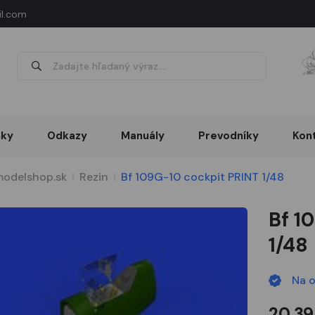
l.com
nky
Odkazy
Manuály
Prevodníky
Kon
odelshop.sk
Rezin
Bf 109G-10 cockpit PRINT 1/48
Bf 1
1/48
Na 
20,39