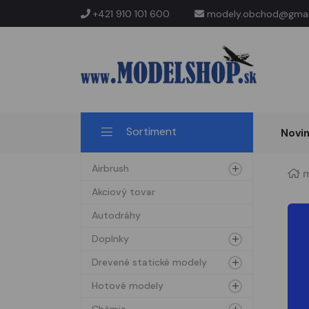
+421 910 101 600
modely.obchod@gmai
Sortiment
Novi
Airbrush
m
Akciový tovar
Autodráhy
Doplnky
Drevené statické modely
Hotové modely