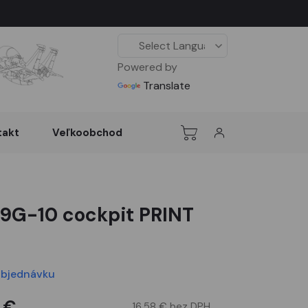
Powered by
Translate
takt
Veľkoobchod
09G-10 cockpit PRINT
objednávku
 €
16,58 € bez DPH