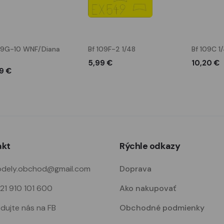
09G-10 WNF/Diana
Bf 109F-2 1/48
Bf 109C 1
5,99 €
10,20 €
9 €
akt
Rýchle odkazy
dely.obchod@gmail.com
Doprava
21 910 101 600
Ako nakupovať
edujte nás na FB
Obchodné podmienky