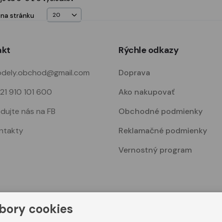
 na stránku
akt
Rýchle odkazy
dely.obchod@gmail.com
Doprava
21 910 101 600
Ako nakupovať
edujte nás na FB
Obchodné podmienky
ntakty
Reklamačné podmienky
Vernostný program
bory cookies
© 2023. Všetky práva vyhradené Modelshop.sk