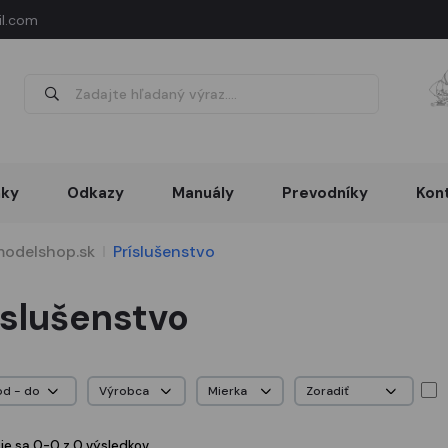
l.com
nky
Odkazy
Manuály
Prevodníky
Kon
odelshop.sk
Príslušenstvo
íslušenstvo
je sa 0-0 z 0 výsledkov