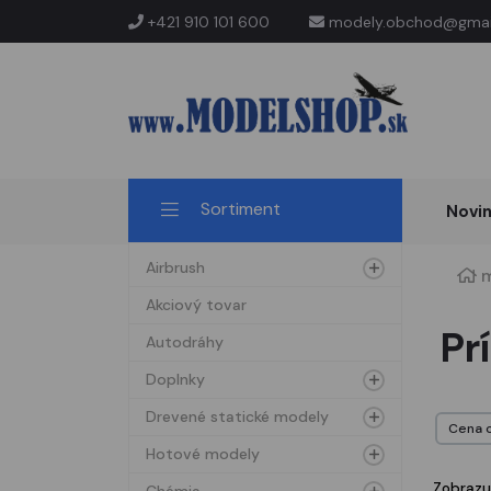
+421 910 101 600
modely.obchod@gmai
Sortiment
Novi
Airbrush
m
Akciový tovar
Pr
Autodráhy
Doplnky
Drevené statické modely
Hotové modely
Zobrazu