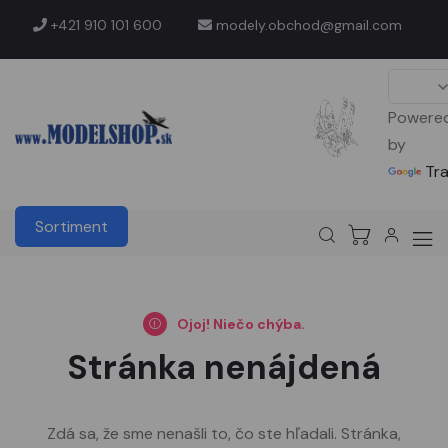
+421 910 101 600
modely.obchod@gmail.com
Powere
by
Tr
Sortiment
Ojoj! Niečo chýba.
Stránka nenájdená
Zdá sa, že sme nenašli to, čo ste hľadali. Stránka,