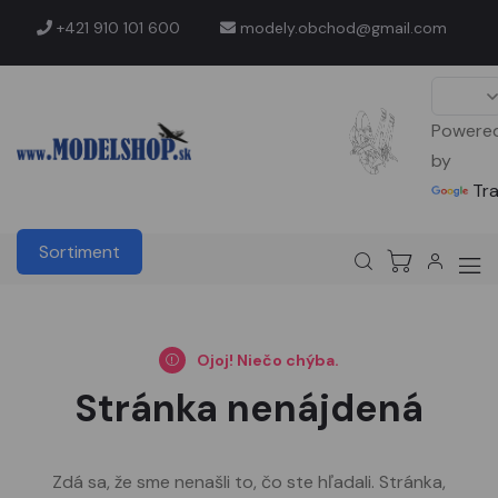
+421 910 101 600
modely.obchod@gmail.com
Powere
by
Tr
Sortiment
Ojoj! Niečo chýba.
Stránka nenájdená
Zdá sa, že sme nenašli to, čo ste hľadali. Stránka,