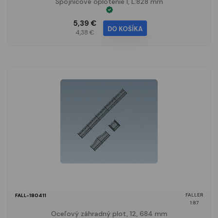
Spojnicové oplotenie I, L:828 mm
5,39 €
DO KOŠÍKA
4,38 €
FALLER
FALL-180411
1:87
Oceľový záhradný plot, 12, 684 mm