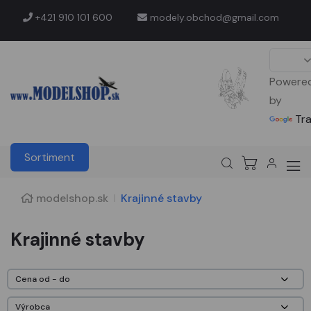
+421 910 101 600
modely.obchod@gmail.com
Powere
by
Tr
Sortiment
modelshop.sk
Krajinné stavby
Krajinné stavby