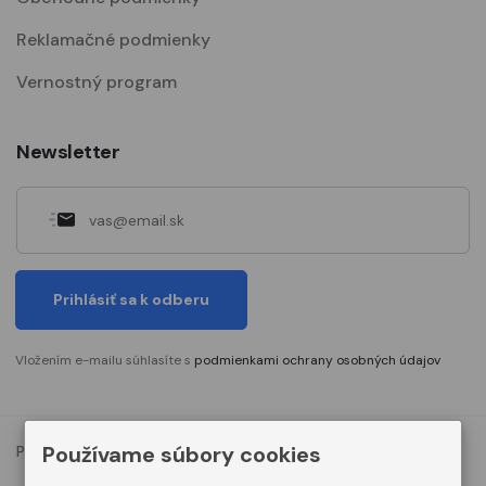
Reklamačné podmienky
Vernostný program
Newsletter
Prihlásiť sa k odberu
Vložením e-mailu súhlasíte s
podmienkami ochrany osobných údajov
Používame súbory cookies
Podmienky ochrany osobných údajov
Nastavenia cookies