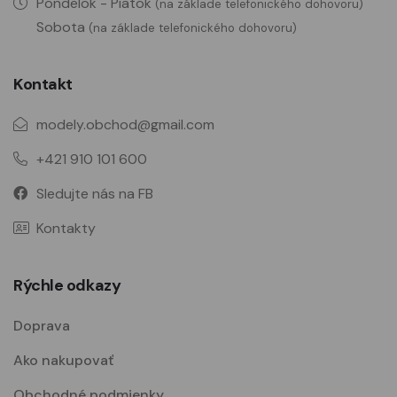
Pondelok - Piatok
(na základe telefonického dohovoru)
Sobota
(na základe telefonického dohovoru)
Kontakt
modely.obchod@gmail.com
+421 910 101 600
Sledujte nás na FB
Kontakty
Rýchle odkazy
Doprava
Ako nakupovať
Obchodné podmienky