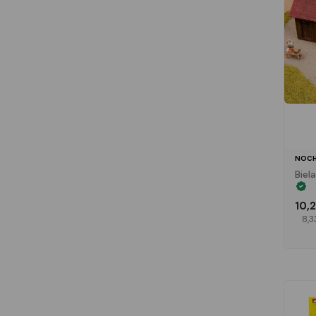
NOCH
Biel
10,
8,3