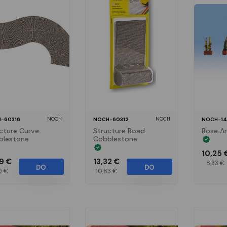
NOCH
NOCH
-60316
NOCH-60312
NOCH-14
cture Curve
Structure Road
Rose A
blestone
Cobblestone
10,25 
29 €
13,32 €
8,33 €
DO
DO
9 €
10,83 €
KOŠÍKA
KOŠÍKA