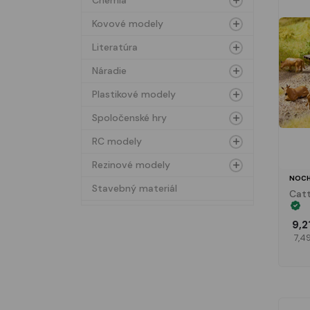
Chémia
Kovové modely
Literatúra
Náradie
Plastikové modely
Spoločenské hry
RC modely
Rezinové modely
NOCH
Stavebný materiál
Catt
9,2
7,4