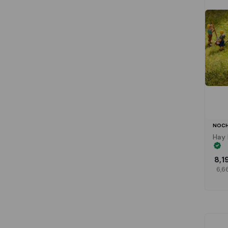
NOCH
Hay 
8,1
6,6