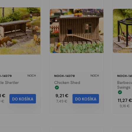
NOCH
NOCH
-14379
NOCH-14378
NOCH-14
le Shetler
Chicken Shed
Barbecu
Swings
1 €
9,21 €
DO KOŠÍKA
DO KOŠÍKA
11,27 €
9 €
7,49 €
9,16 €