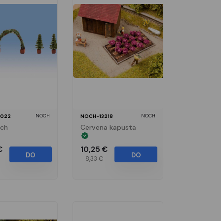
NOCH
NOCH
022
NOCH-13218
rch
Cervena kapusta
€
10,25 €
DO
DO
8,33 €
KOŠÍKA
KOŠÍKA