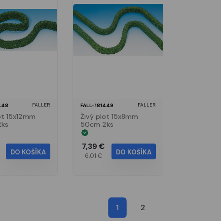
FALLER
FALLER
448
FALL-181449
ot 15x12mm
Živý plot 15x8mm
ks
50cm 2ks
7,39 €
DO KOŠÍKA
DO KOŠÍKA
6,01 €
1
2