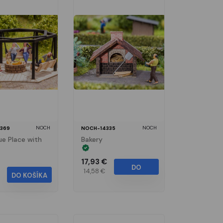
NOCH
NOCH
369
NOCH-14335
e Place with
Bakery
17,93 €
DO
14,58 €
DO KOŠÍKA
KOŠÍKA