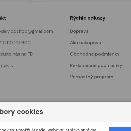
akt
Rýchle odkazy
dely.obchod@gmail.com
Doprava
21 910 101 600
Ako nakupovať
edujte nás na FB
Obchodné podmienky
ntakty
Reklamačné podmienky
Vernostný program
bory cookies
© 2023. Všetky práva vyhradené Modelshop.sk
ookies, umožňujú našej webovej stránke správne