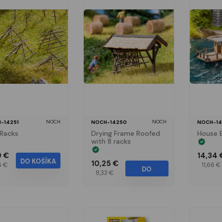
NOCH
NOCH
-14251
NOCH-14250
NOCH-14
Racks
Drying Frame Roofed
House 
with 8 racks
9 €
14,34 
DO KOŠÍKA
10,25 €
6 €
11,66 €
DO
8,33 €
KOŠÍKA