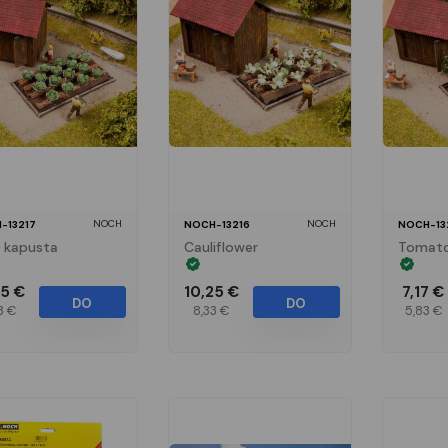
NOCH
NOCH
-13217
NOCH-13216
NOCH-13
a kapusta
Cauliflower
Tomato
25 €
10,25 €
7,17 €
DO
DO
3 €
8,33 €
5,83 €
KOŠÍKA
KOŠÍKA