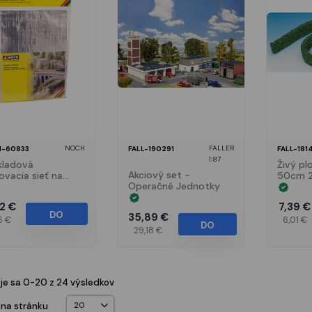
NOCH
FALLER
-60833
FALL-190291
FALL-181
1:87
kladová
Živý pl
Akciový set -
ovacia sieť na
50cm 2
Operačné Jednotky
bu krajiny 1m x
5m
42 €
7,39 €
DO
35,89 €
6 €
6,01 €
DO
29,18 €
KOŠÍKA
KOŠÍKA
je sa 0-20 z 24 výsledkov
 na stránku