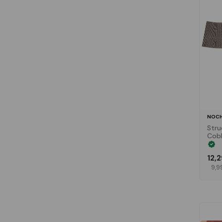
NOCH
Stru
Cob
12,
9,9