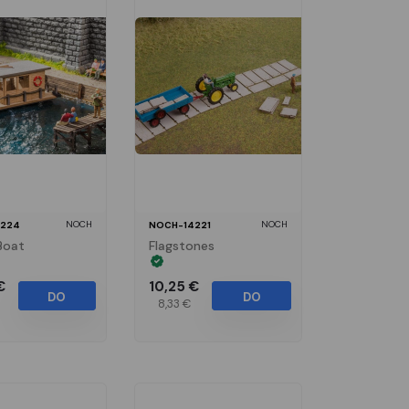
NOCH
NOCH
224
NOCH-14221
Boat
Flagstones
€
10,25 €
DO
DO
8,33 €
KOŠÍKA
KOŠÍKA