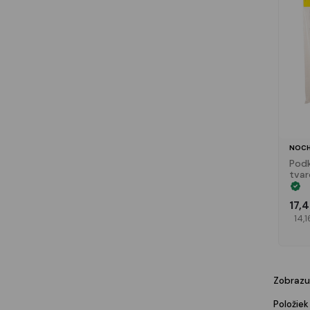
NOCH
Pod
tvar
výro
0,7
17,
14,1
Zobrazu
Položiek