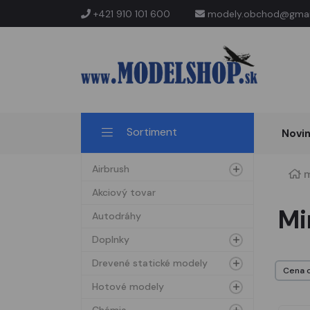
+421 910 101 600
modely.obchod@gmai
Sortiment
Novi
Airbrush
m
Akciový tovar
Mi
Autodráhy
Doplnky
Drevené statické modely
Hotové modely