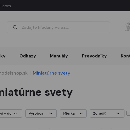
l.com
nky
Odkazy
Manuály
Prevodníky
Kon
odelshop.sk
Miniatúrne svety
niatúrne svety