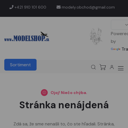
+421 910 101 600
modely.obchod@gmail.com
Powere
by
Tr
Sortiment
Ojoj! Niečo chýba.
Stránka nenájdená
Zdá sa, že sme nenašli to, čo ste hľadali. Stránka,