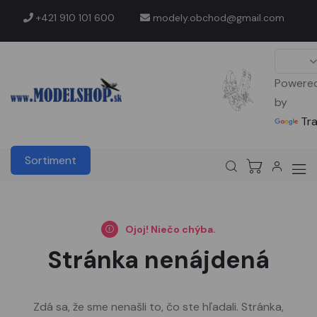
+421 910 101 600
modely.obchod@gmail.com
Powere
by
Tr
Sortiment
Ojoj! Niečo chýba.
Stránka nenájdená
Zdá sa, že sme nenašli to, čo ste hľadali. Stránka,