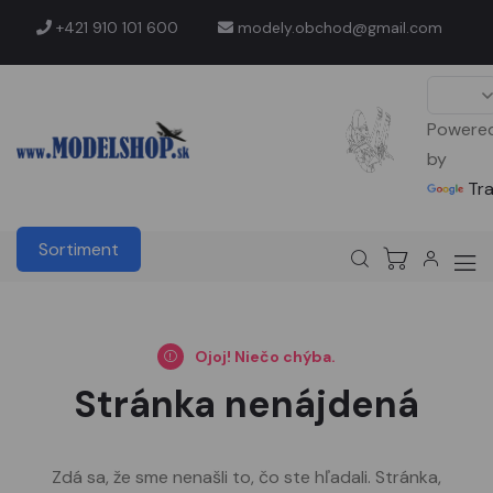
+421 910 101 600
modely.obchod@gmail.com
Powere
by
Tr
Sortiment
Ojoj! Niečo chýba.
Stránka nenájdená
Zdá sa, že sme nenašli to, čo ste hľadali. Stránka,