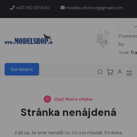
+421 910 101 600
modely.obchod@gmail.com
Powere
by
Tr
Sortiment
Ojoj! Niečo chýba.
Stránka nenájdená
Zdá sa, že sme nenašli to, čo ste hľadali. Stránka,