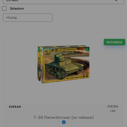
Skladom
NOVINKA
ZVEZDA
ZV3540
1:35
T-26 Flamethrower (re-release)