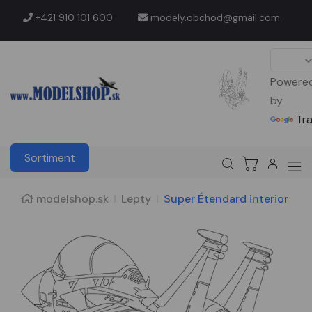
+421 910 101 600
modely.obchod@gmail.com
Powere
by
Tr
Sortiment
modelshop.sk
Lepty
Super Étendard interior