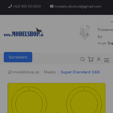
+421 910 101 600
modely.obchod@gmail.com
Powere
by
Tr
Sortiment
modelshop.sk
Masky
Super Etendard 1/48