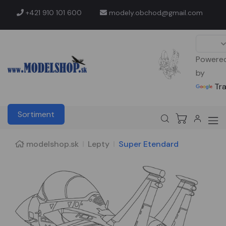
+421 910 101 600
modely.obchod@gmail.com
Powere
by
Tr
Sortiment
modelshop.sk
Lepty
Super Etendard