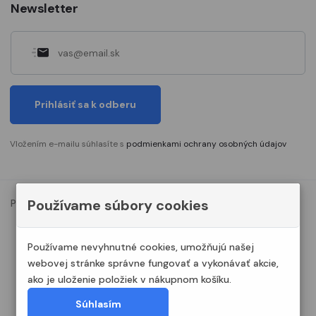
Newsletter
Prihlásiť sa k odberu
Vložením e-mailu súhlasíte s
podmienkami ochrany osobných údajov
Používame súbory cookies
Podmienky ochrany osobných údajov
Nastavenia cookies
© 2023. Všetky práva vyhradené Modelshop.sk
Používame nevyhnutné cookies, umožňujú našej
webovej stránke správne fungovať a vykonávať akcie,
ako je uloženie položiek v nákupnom košíku.
Súhlasím