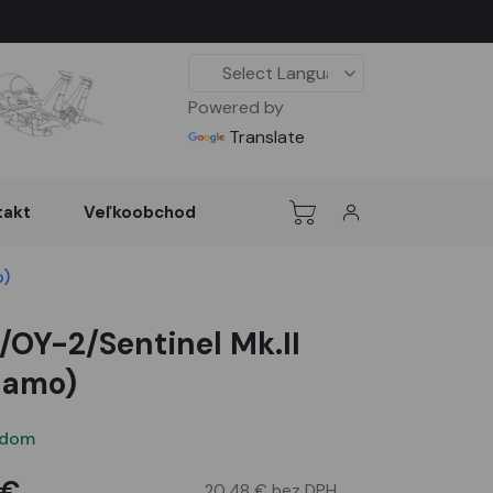
Powered by
Translate
takt
Veľkoobchod
o)
/OY-2/Sentinel Mk.II
camo)
adom
 €
20,48 € bez DPH