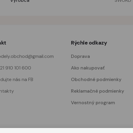
Vyrobca
SWORD
akt
Rýchle odkazy
dely.obchod@gmail.com
Doprava
21 910 101 600
Ako nakupovať
edujte nás na FB
Obchodné podmienky
ntakty
Reklamačné podmienky
Vernostný program