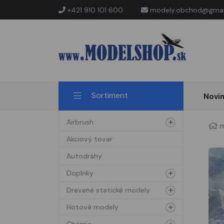
+421 910 101 600
modely.obchod@gmai
Sortiment
Novi
Airbrush
m
Akciový tovar
Autodráhy
Doplnky
Drevené statické modely
Hotové modely