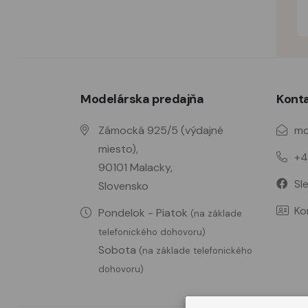
Modelárska predajňa
Kont
Zámocká 925/5 (výdajné
mo
miesto),
+4
90101 Malacky,
Sl
Slovensko
Ko
Pondelok - Piatok
(na základe
telefonického dohovoru)
Sobota
(na základe telefonického
dohovoru)