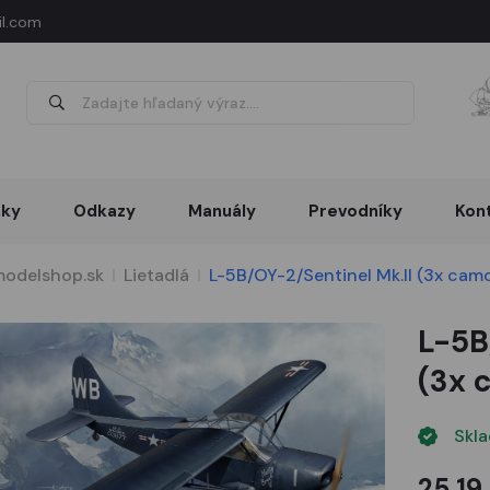
l.com
nky
Odkazy
Manuály
Prevodníky
Kon
odelshop.sk
Lietadlá
L-5B/OY-2/Sentinel Mk.II (3x cam
L-5B
(3x 
Skl
25,19