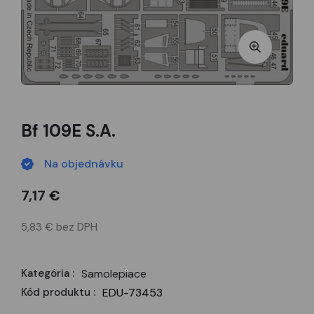
Bf 109E S.A.
Na objednávku
7,17 €
5,83 € bez DPH
Kategória :
Samolepiace
Kód produktu :
EDU-73453