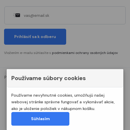
Prihlásiť sa k odberu
Vložením e-mailu súhlasíte s
podmienkami ochrany osobných údajov
Používame súbory cookies
Podmienky ochrany osobných údajov
Nastavenia cookies
© 2023. Všetky práva vyhradené Modelshop.sk
Používame nevyhnutné cookies, umožňujú našej
webovej stránke správne fungovať a vykonávať akcie,
ako je uloženie položiek v nákupnom košíku.
Súhlasím