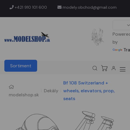
+421 910 101 600
modely.obchod@gmail.com
Powere
by
Tr
Sortiment
Bf 108 Switzerland +
Dekály
wheels, elevators, prop,
modelshop.sk
seats