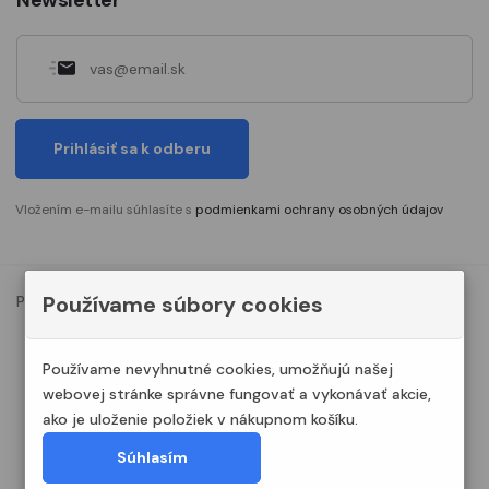
Prihlásiť sa k odberu
Vložením e-mailu súhlasíte s
podmienkami ochrany osobných údajov
Používame súbory cookies
Podmienky ochrany osobných údajov
Nastavenia cookies
© 2023. Všetky práva vyhradené Modelshop.sk
Používame nevyhnutné cookies, umožňujú našej
webovej stránke správne fungovať a vykonávať akcie,
ako je uloženie položiek v nákupnom košíku.
Súhlasím