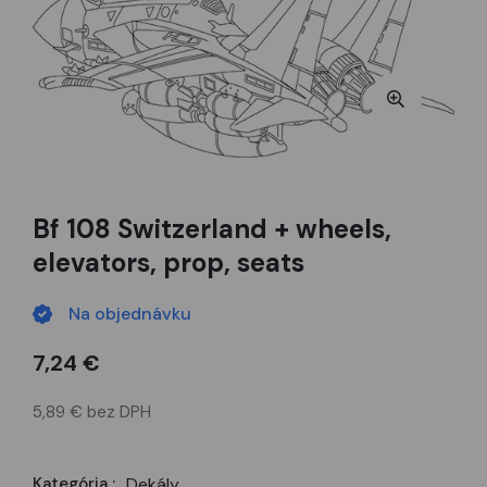
Bf 108 Switzerland + wheels,
elevators, prop, seats
Na objednávku
7,24 €
5,89 € bez DPH
Kategória :
Dekály