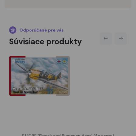
Odporúčané pre vás
Súvisiace produkty
Bf 109E 'Slovak and Rumanan Aces' (4x camo)