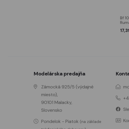
Bf 109G-6 Wheel set
Bf 109E ace A. Galland and
Bf 1
(smooth and ribbed
mechanic
Ruma
tyres)
5,09 €
8,29 €
17,3
Modelárska predajňa
Kont
Zámocká 925/5 (výdajné
mo
miesto),
+4
90101 Malacky,
Sl
Slovensko
Ko
Pondelok - Piatok
(na základe