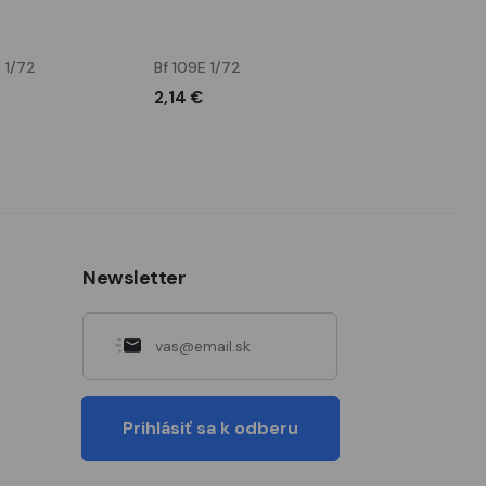
 1/72
Bf 109E 1/72
Bf 109E-3 1/72
2,14 €
2,69 €
Newsletter
Prihlásiť sa k odberu