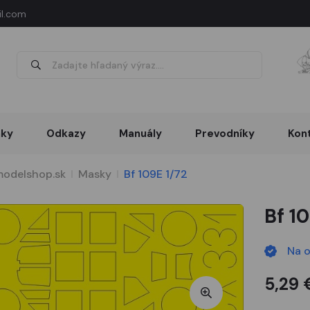
l.com
nky
Odkazy
Manuály
Prevodníky
Kon
odelshop.sk
Masky
Bf 109E 1/72
Bf 10
Na 
5,29 