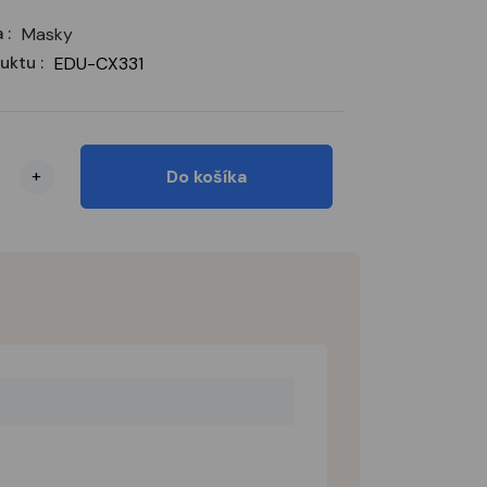
 :
Masky
uktu :
EDU-CX331
+
Do košíka