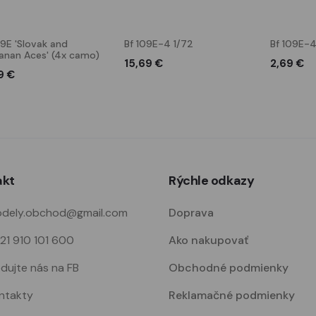
09E 'Slovak and
Bf 109E-4 1/72
Bf 109E-4
nan Aces' (4x camo)
15,69 €
2,69 €
9 €
akt
Rýchle odkazy
dely.obchod@gmail.com
Doprava
21 910 101 600
Ako nakupovať
edujte nás na FB
Obchodné podmienky
ntakty
Reklamačné podmienky