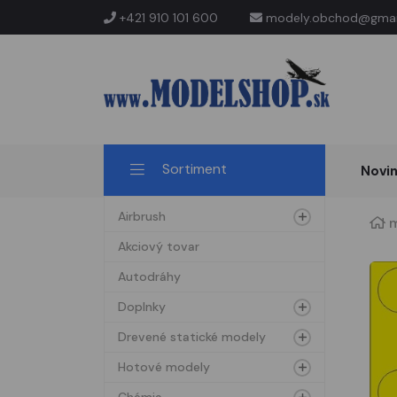
+421 910 101 600
modely.obchod@gmai
Sortiment
Novi
Airbrush
m
Akciový tovar
Autodráhy
Doplnky
Drevené statické modely
Hotové modely