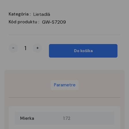
Kategória :
Lietadlá
Kód produktu :
GW-S7209
-
+
Do košíka
Parametre
Mierka
1:72