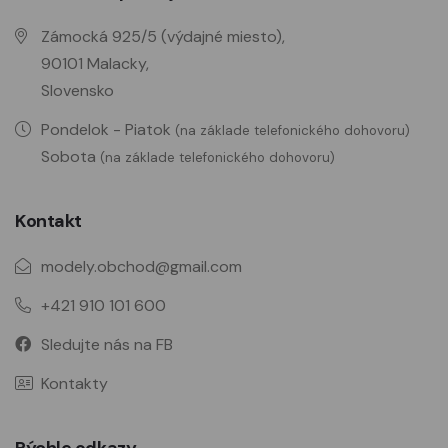
Zámocká 925/5 (výdajné miesto),
90101 Malacky,
Slovensko
Pondelok - Piatok
(na základe telefonického dohovoru)
Sobota
(na základe telefonického dohovoru)
Kontakt
modely.obchod@gmail.com
+421 910 101 600
Sledujte nás na FB
Kontakty
Rýchle odkazy