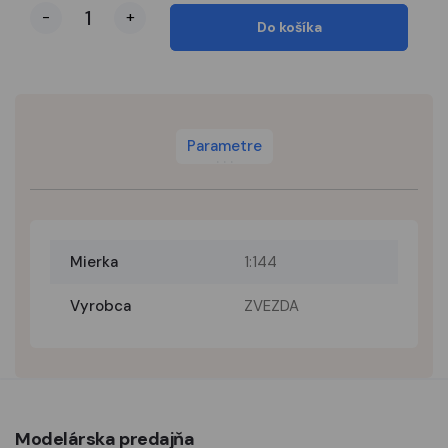
-
+
Do košíka
Parametre
Mierka
1:144
Vyrobca
ZVEZDA
Modelárska predajňa