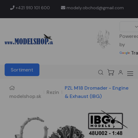
+421 910 101 600
modely.obchod@gmail.com
Powere
by
Tr
Sortiment
PZL M18 Dromader - Engine
Rezin
modelshop.sk
& Exhaust (IBG)