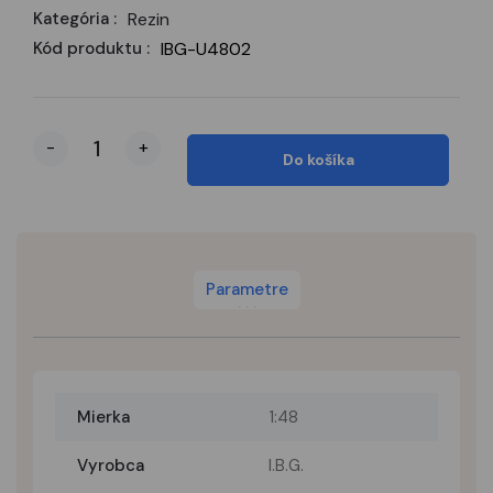
Kategória :
Rezin
Kód produktu :
IBG-U4802
-
+
Do košíka
Parametre
Mierka
1:48
Vyrobca
I.B.G.