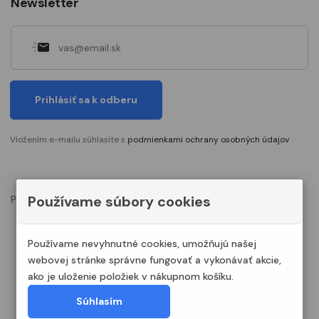
Newsletter
Prihlásiť sa k odberu
Vložením e-mailu súhlasíte s
podmienkami ochrany osobných údajov
Používame súbory cookies
Podmienky ochrany osobných údajov
Nastavenia cookies
© 2023. Všetky práva vyhradené Modelshop.sk
Používame nevyhnutné cookies, umožňujú našej
webovej stránke správne fungovať a vykonávať akcie,
ako je uloženie položiek v nákupnom košíku.
Súhlasím