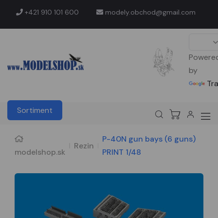
+421 910 101 600
modely.obchod@gmail.com
Powere
by
Tr
Sortiment
P-40N gun bays (6 guns)
Rezin
modelshop.sk
PRINT 1/48