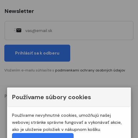
Newsletter
Prihlásiť sa k odberu
Vložením e-mailu súhlasíte s
podmienkami ochrany osobných údajov
Používame súbory cookies
Podmienky ochrany osobných údajov
Nastavenia cookies
© 2023. Všetky práva vyhradené Modelshop.sk
Používame nevyhnutné cookies, umožňujú našej
webovej stránke správne fungovať a vykonávať akcie,
ako je uloženie položiek v nákupnom košíku.