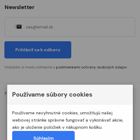
Newsletter
Prihlásiť sa k odberu
Vložením e-mailu súhlasíte s
podmienkami ochrany osobných údajov
Používame súbory cookies
Podmienky ochrany osobných údajov
Nastavenia cookies
© 2023. Všetky práva vyhradené Modelshop.sk
Používame nevyhnutné cookies, umožňujú našej
webovej stránke správne fungovať a vykonávať akcie,
ako je uloženie položiek v nákupnom košíku.
Súhlasím