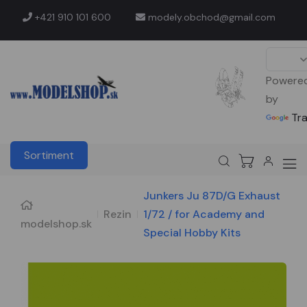
+421 910 101 600
modely.obchod@gmail.com
Powere
by
Tr
Sortiment
Junkers Ju 87D/G Exhaust
Rezin
1/72 / for Academy and
modelshop.sk
Special Hobby Kits