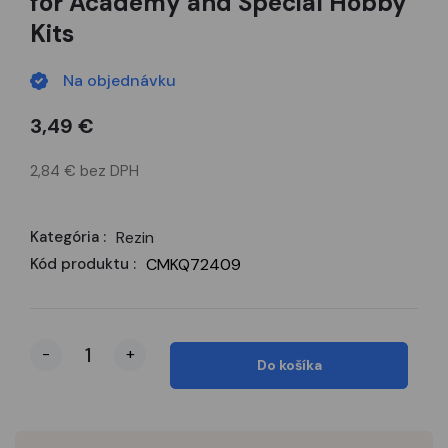
for Academy and Special Hobby
Kits
Na objednávku
3,49 €
2,84 € bez DPH
Kategória :
Rezin
Kód produktu :
CMKQ72409
-
+
Do košíka