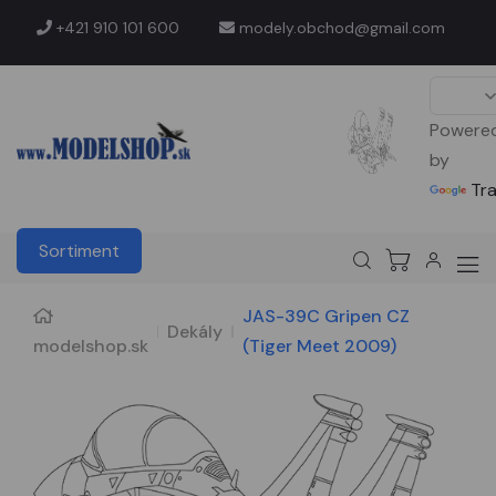
+421 910 101 600
modely.obchod@gmail.com
Powere
by
Tr
Sortiment
JAS-39C Gripen CZ
Dekály
modelshop.sk
(Tiger Meet 2009)