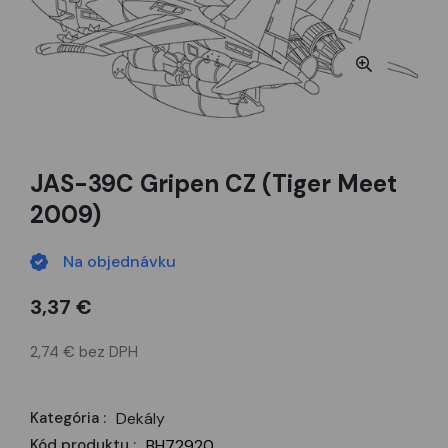
JAS-39C Gripen CZ (Tiger Meet
2009)
Na objednávku
3,37 €
2,74 € bez DPH
Kategória :
Dekály
Kód produktu :
BH72920