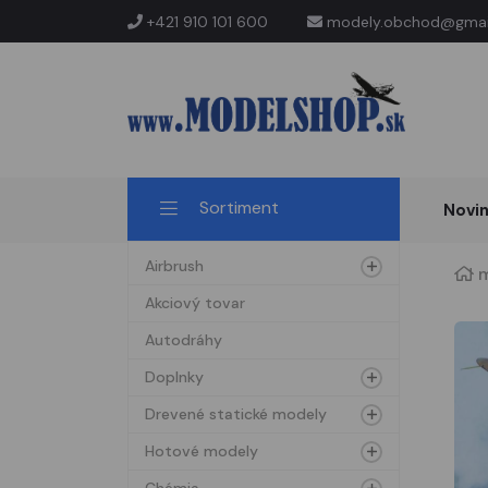
+421 910 101 600
modely.obchod@gmai
Sortiment
Novi
Airbrush
m
Akciový tovar
Autodráhy
Doplnky
Drevené statické modely
Hotové modely