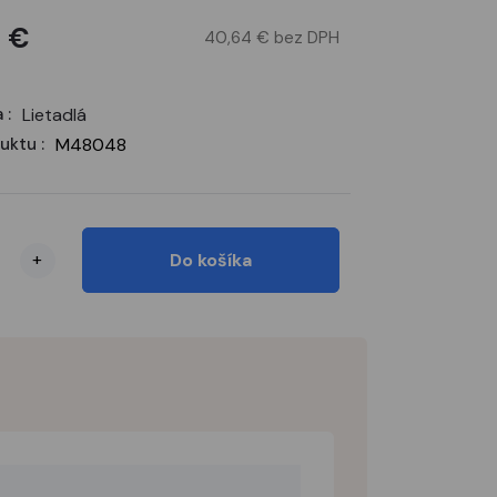
 €
40,64 € bez DPH
 :
Lietadlá
uktu :
M48048
+
Do košíka