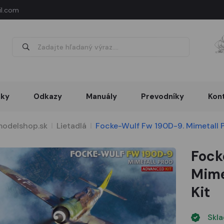
l.com
nky
Odkazy
Manuály
Prevodníky
Kon
odelshop.sk
Lietadlá
Focke-Wulf Fw 190D-9. Mimetall 
Fock
Mime
Kit
Skl