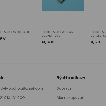
e-Wulf FW 190D-9
Focke-Wulf Fw 190D
Focke-Wu
cockpit set
control s
29 €
13,14 €
4,12 €
akt
Rýchle odkazy
dely.obchod@gmail.com
Doprava
21 910 101 600
Ako nakupovať