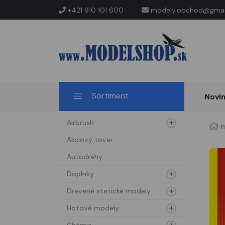
+421 910 101 600
modely.obchod@gmai
Sortiment
Novi
Airbrush
m
Akciový tovar
Autodráhy
Doplnky
Drevené statické modely
Hotové modely