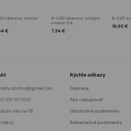
D Liberator interior
B-24D Liberator cockpit
B-24D ext
interior S.A.
16,65 €
84 €
7,34 €
akt
Rýchle odkazy
dely.obchod@gmail.com
Doprava
21 910 101 600
Ako nakupovať
edujte nás na FB
Obchodné podmienky
ntakty
Reklamačné podmienky