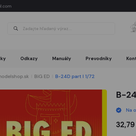
l.com
nky
Odkazy
Manuály
Prevodníky
Kon
odelshop.sk
BiG ED
B-24D part I 1/72
B-24
Na 
32,79