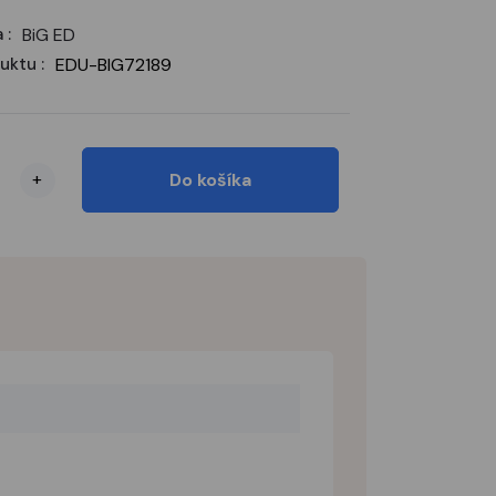
 :
BiG ED
uktu :
EDU-BIG72189
+
Do košíka