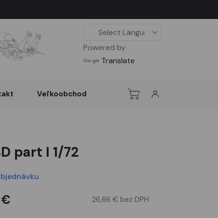
Powered by
Translate
takt
Veľkoobchod
D part I 1/72
objednávku
 €
26,66 € bez DPH