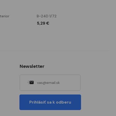
erior
B-24D 1/72
B-24D 1/72
5,29 €
6,89 €
Newsletter
Prihlásiť sa k odberu