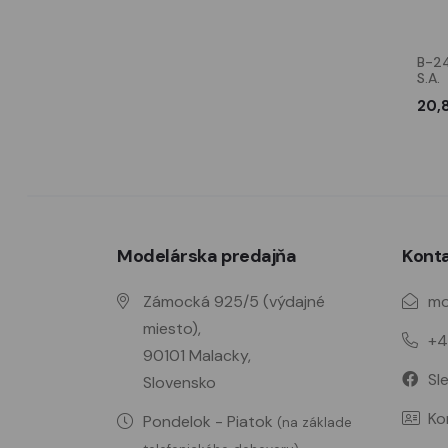
B-24D SPACE 1/72
B-24D nose & radio
B-24
compartment SPACE 1/72
S.A.
8,00 €
18,89 €
20,
Modelárska predajňa
Kont
Zámocká 925/5 (výdajné
mo
miesto),
+4
90101 Malacky,
Sl
Slovensko
Ko
Pondelok - Piatok
(na základe