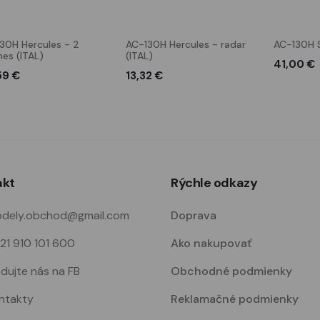
30H Hercules - 2
AC-130H Hercules - radar
AC-130H 
nes (ITAL)
(ITAL)
41,00 €
59 €
13,32 €
akt
Rýchle odkazy
dely.obchod@gmail.com
Doprava
21 910 101 600
Ako nakupovať
edujte nás na FB
Obchodné podmienky
ntakty
Reklamačné podmienky