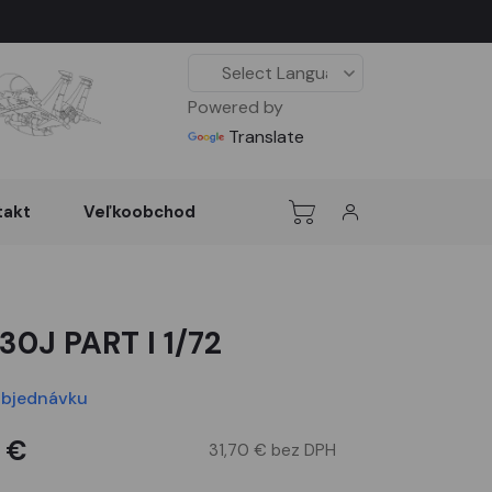
Powered by
Translate
takt
Veľkoobchod
30J PART I 1/72
objednávku
 €
31,70 € bez DPH