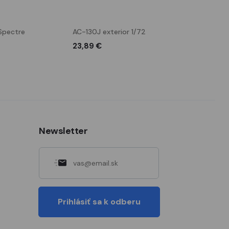
Spectre
AC-130J exterior 1/72
AC-130J interi
23,89 €
18,39 €
Newsletter
Prihlásiť sa k odberu