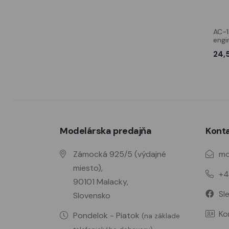
AC-130J 1/72
AC-130J 1/72
AC-1
engi
13,99 €
8,00 €
24,
Modelárska predajňa
Kont
Zámocká 925/5 (výdajné
mo
miesto),
+4
90101 Malacky,
Sl
Slovensko
Ko
Pondelok - Piatok
(na základe