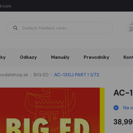
l.com
nky
Odkazy
Manuály
Prevodníky
Kon
odelshop.sk
BiG ED
AC-130J PART I 1/72
AC-1
Na 
38,99