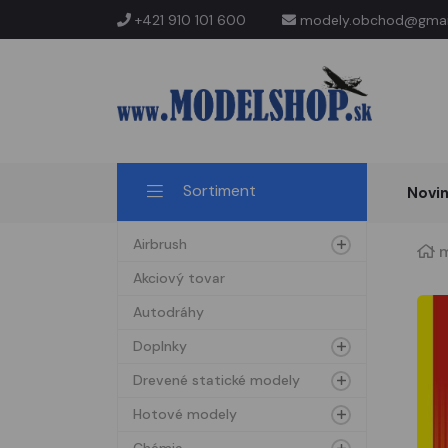
+421 910 101 600
modely.obchod@gmai
Sortiment
Novi
Airbrush
m
Akciový tovar
Autodráhy
Doplnky
Drevené statické modely
Hotové modely