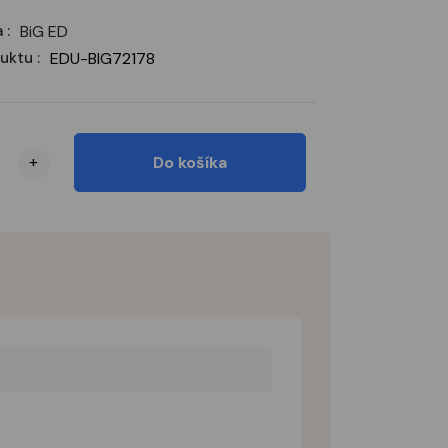
 :
BiG ED
uktu :
EDU-BIG72178
+
Do košíka