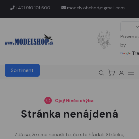
+421 910 101 600
modely.obchod@gmail.com
Powere
by
Tr
Sortiment
Ojoj! Niečo chýba.
Stránka nenájdená
Zdá sa, že sme nenašli to, čo ste hľadali. Stránka,