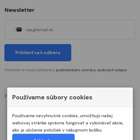
Newsletter
Prihlásiť sa k odberu
Vložením e-mailu súhlasíte s
podmienkami ochrany osobných údajov
Používame súbory cookies
Podmienky ochrany osobných údajov
Nastavenia cookies
© 2023. Všetky práva vyhradené Modelshop.sk
Používame nevyhnutné cookies, umožňujú našej
webovej stránke správne fungovať a vykonávať akcie,
ako je uloženie položiek v nákupnom košíku.