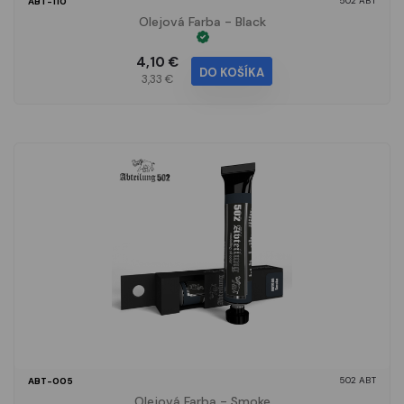
502 ABT
ABT-110
Olejová Farba - Black
4,10 €
DO KOŠÍKA
3,33 €
502 ABT
ABT-005
Olejová Farba - Smoke