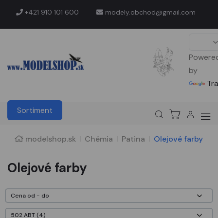
+421 910 101 600
modely.obchod@gmail.com
Powere
by
Tr
Sortiment
modelshop.sk
Chémia
Patina
Olejové farby
Olejové farby