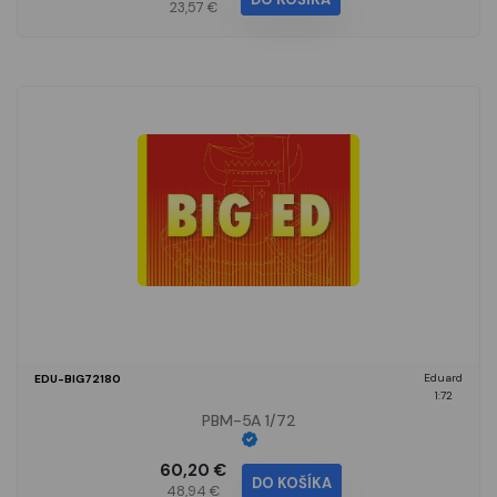
23,57 €
Eduard
EDU-BIG72180
1:72
PBM-5A 1/72
60,20 €
DO KOŠÍKA
48,94 €