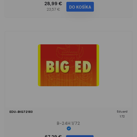
28,99 €
DO KOŠÍKA
23,57 €
Eduard
EDU-BIG72183
1:72
B-24H 1/72