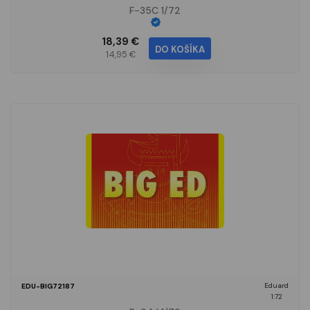
F-35C 1/72
18,39 €
DO KOŠÍKA
14,95 €
Eduard
EDU-BIG72187
1:72