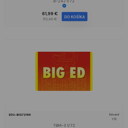
B-24J 1/72
61,99 €
DO KOŠÍKA
50,40 €
Eduard
EDU-BIG72186
1:72
TBM-3 1/72