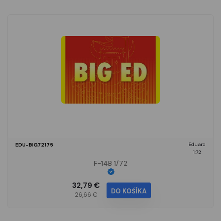
Eduard
EDU-BIG72175
1:72
F-14B 1/72
32,79 €
DO KOŠÍKA
26,66 €