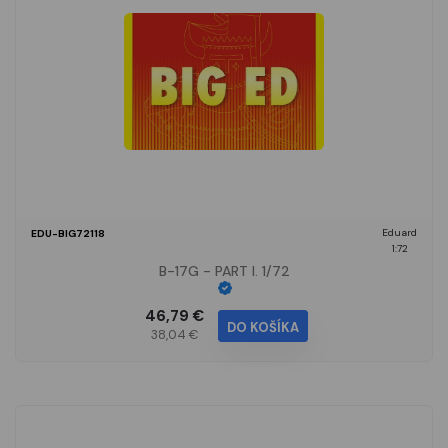
Eduard
EDU-BIG72118
1:72
B-17G - PART I. 1/72
46,79 €
DO KOŠÍKA
38,04 €