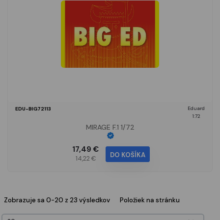
Eduard
EDU-BIG72113
1:72
MIRAGE F.1 1/72
17,49 €
DO KOŠÍKA
14,22 €
Zobrazuje sa 0-20 z 23 výsledkov
Položiek na stránku