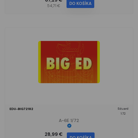
67,29 €
DO KOŠÍKA
54,71 €
Eduard
EDU-BIG72182
1:72
A-6E 1/72
28,99 €
DO KOŠÍKA