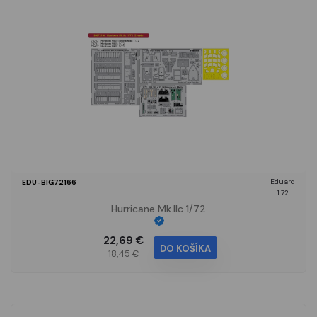
Eduard
EDU-BIG72166
1:72
Hurricane Mk.IIc 1/72
22,69 €
DO KOŠÍKA
18,45 €