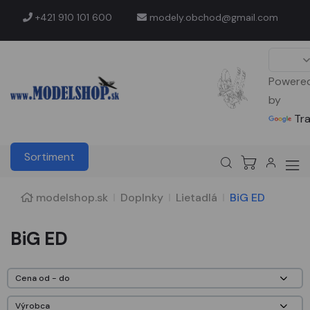
+421 910 101 600
modely.obchod@gmail.com
Powere
by
Tr
Sortiment
modelshop.sk
Doplnky
Lietadlá
BiG ED
BiG ED