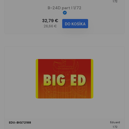
1:72
B-24D part I 1/72
32,79 €
DO KOŠÍKA
26,66 €
Eduard
EDU-BIG72188
1:72