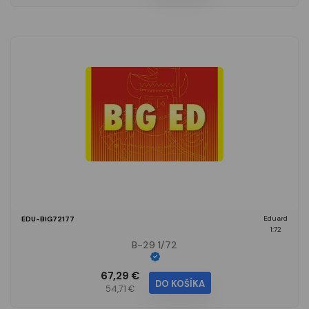
Eduard
EDU-BIG72177
1:72
B-29 1/72
67,29 €
DO KOŠÍKA
54,71 €