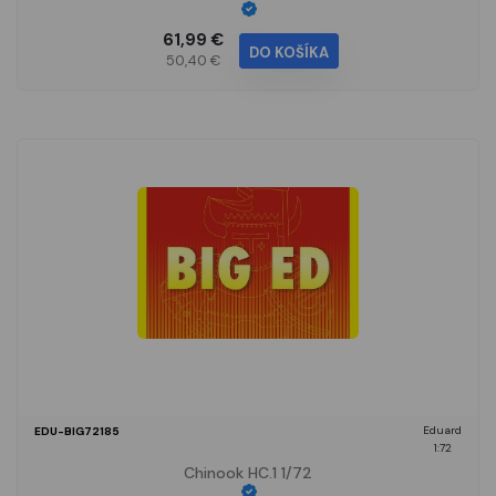
61,99 €
DO KOŠÍKA
50,40 €
Eduard
EDU-BIG72185
1:72
Chinook HC.1 1/72