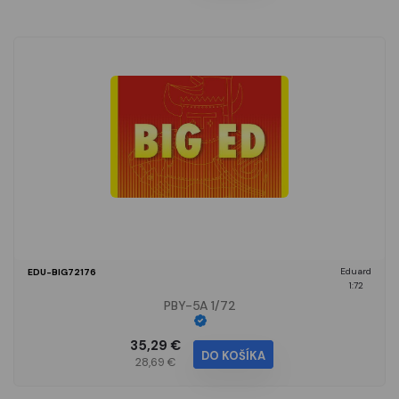
Eduard
EDU-BIG72176
1:72
PBY-5A 1/72
35,29 €
DO KOŠÍKA
28,69 €