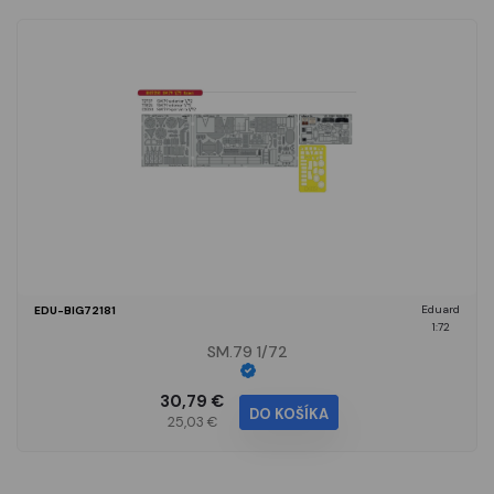
Eduard
EDU-BIG72181
1:72
SM.79 1/72
30,79 €
DO KOŠÍKA
25,03 €