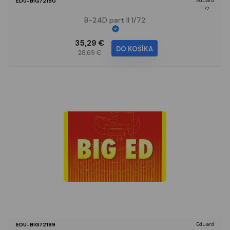
Eduard
EDU-BIG72190
1:72
B-24D part II 1/72
35,29 €
DO KOŠÍKA
28,69 €
Eduard
EDU-BIG72189