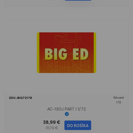
Eduard
EDU-BIG72178
1:72
AC-130J PART I 1/72
38,99 €
DO KOŠÍKA
31,70 €