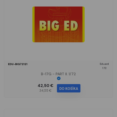
Eduard
EDU-BIG72121
1:72
B-17G - PART II. 1/72
42,50 €
DO KOŠÍKA
34,55 €