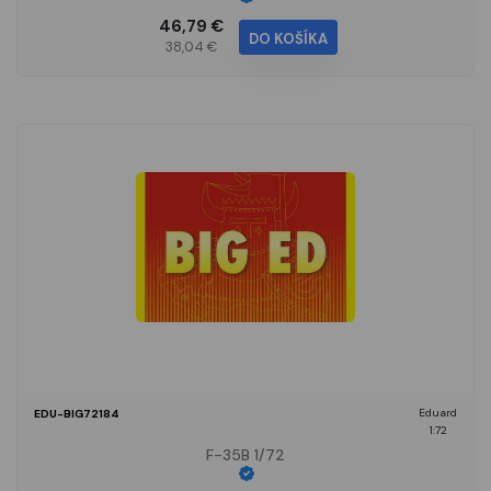
46,79 €
DO KOŠÍKA
38,04 €
Eduard
EDU-BIG72184
1:72
F-35B 1/72