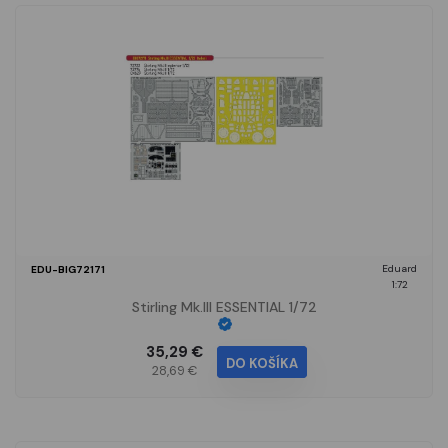
Eduard
EDU-BIG72171
1:72
Stirling Mk.III ESSENTIAL 1/72
35,29 €
DO KOŠÍKA
28,69 €